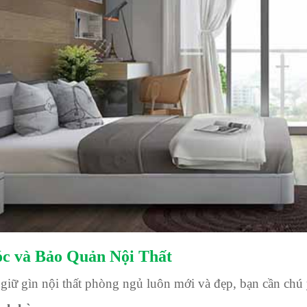
óc và Bảo Quản Nội Thất
giữ gìn nội thất phòng ngủ luôn mới và đẹp, bạn cần chú