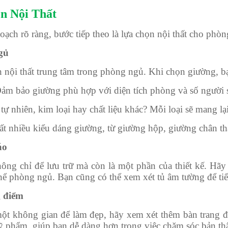
n Nội Thất
oạch rõ ràng, bước tiếp theo là lựa chọn nội thất cho phòn
gủ
nội thất trung tâm trong phòng ngủ. Khi chọn giường, bạ
ảm bảo giường phù hợp với diện tích phòng và số người 
ự nhiên, kim loại hay chất liệu khác? Mỗi loại sẽ mang l
t nhiều kiểu dáng giường, từ giường hộp, giường chân th
áo
ông chỉ để lưu trữ mà còn là một phần của thiết kế. Hãy
hể phòng ngủ. Bạn cũng có thể xem xét tủ âm tường để tiết
g điểm
ột không gian để làm đẹp, hãy xem xét thêm bàn trang 
ỹ phẩm, giúp bạn dễ dàng hơn trong việc chăm sóc bản th