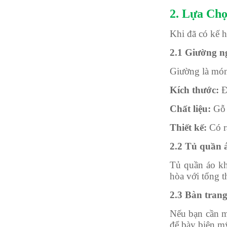
2. Lựa Chọ
Khi đã có kế h
2.1 Giường n
Giường là món 
Kích thước:
Đ
Chất liệu:
Gỗ t
Thiết kế:
Có rấ
2.2 Tủ quần 
Tủ quần áo kh
hòa với tổng t
2.3 Bàn tran
Nếu bạn cần m
để bày biện m