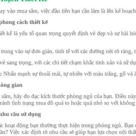
tay vào mua sắm, việc đầu tiên bạn cần làm là lên kế hoạc
phong cách thiết kế
ết kế là yếu tố quan trọng quyết định vẻ đẹp và sự hài 
trung vào sự đơn giản, tinh tế với các đường nét rõ ràng,
ẻ sang trọng, với các chi tiết chạm khắc tinh xảo và sử d
:
Nhấn mạnh sự thoải mái, tự nhiên với màu trắng, gỗ và á
hông gian
sắm, hãy đo đạc kích thước phòng ngủ của bạn. Điều này 
tránh tình trạng mua đồ quá to hoặc quá nhỏ so với không 
 nhu cầu sử dụng
ác hoạt động bạn thường thực hiện trong phòng ngủ. Bạn
ãn? Việc xác định rõ nhu cầu sẽ giúp bạn lựa chọn nội thấ