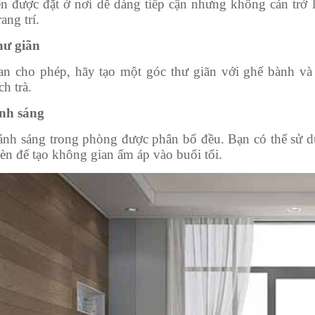
n được đặt ở nơi dễ dàng tiếp cận nhưng không cản trở l
ang trí.
hư giãn
n cho phép, hãy tạo một góc thư giãn với ghế bành và 
h trà.
ánh sáng
nh sáng trong phòng được phân bổ đều. Bạn có thể sử dụ
èn để tạo không gian ấm áp vào buổi tối.